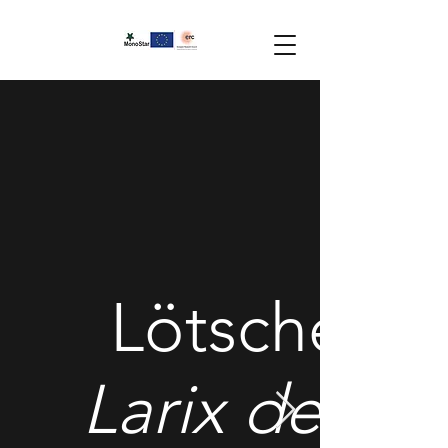
Lötschenta
Larix decid